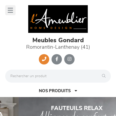
Panneau de gestion des cookies
lose
nu
Meubles Gondard
Romorantin-Lanthenay (41)
NOS PRODUITS
Previous
Nex
FAUTEUILS RELAX