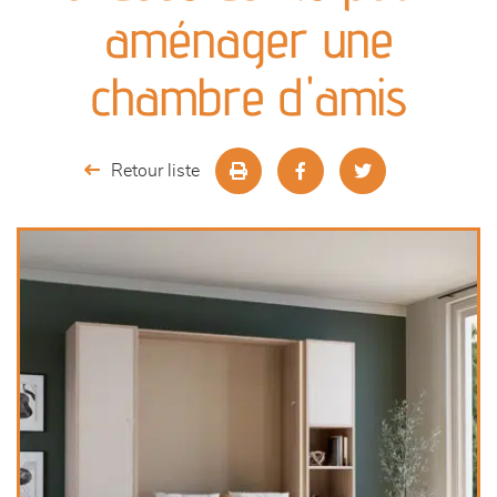
canapés et fauteuils
aménager une
séjours
chambre d'amis
meubles de complément
Retour liste
chambres et dressing
literie
décoration