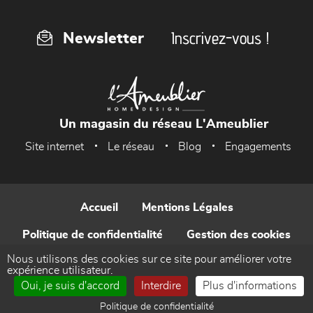
Inscrivez-vous !
Newsletter
Un magasin du réseau L'Ameublier
Site internet
Le réseau
Blog
Engagements
Accueil
Mentions Légales
Politique de confidentialité
Gestion des cookies
Nous utilisons des cookies sur ce site pour améliorer votre
Contact
expérience utilisateur.
Oui, je suis d'accord
Interdire
Plus d'informations
Réalisé par WEB Enseignes
Politique de confidentialité