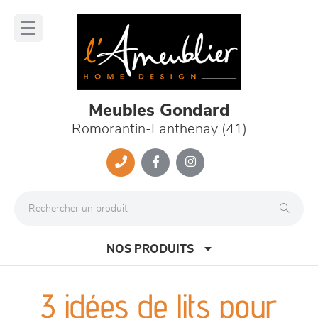
Panneau de gestion des cookies
lose
nu
Meubles Gondard
Romorantin-Lanthenay (41)
NOS PRODUITS
3 idées de lits pour