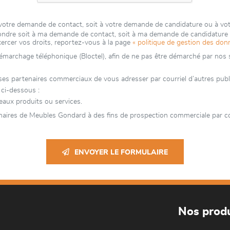
à votre demande de contact, soit à votre demande de candidature ou à vo
épondre soit à ma demande de contact, soit à ma demande de candidatur
xercer vos droits, reportez-vous à la page
« politique de gestion des don
 démarchage téléphonique (Bloctel), afin de ne pas être démarché par nos se
partenaires commerciaux de vous adresser par courriel d’autres publicit
 ci-dessous :
aux produits ou services.
naires de Meubles Gondard à des fins de prospection commerciale par cou
ENVOYER LE FORMULAIRE
Nos produ