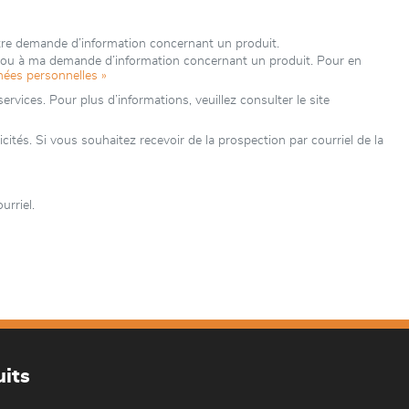
tre demande d’information concernant un produit.
e ou à ma demande d’information concernant un produit. Pour en
nées personnelles »
rvices. Pour plus d’informations, veuillez consulter le site
és. Si vous souhaitez recevoir de la prospection par courriel de la
rriel.
its