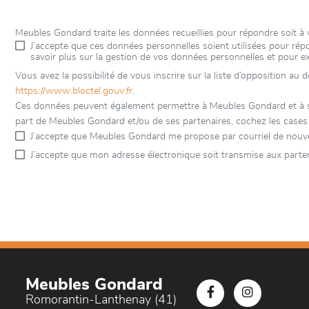
Meubles Gondard traite les données recueillies pour répondre soit 
J’accepte que ces données personnelles soient utilisées pour r
savoir plus sur la gestion de vos données personnelles et pour e
Vous avez la possibilité de vous inscrire sur la liste d’opposition au
https://www.bloctel.gouv.fr
.
Ces données peuvent également permettre à Meubles Gondard et à ses 
part de Meubles Gondard et/ou de ses partenaires, cochez les cases
J’accepte que Meubles Gondard me propose par courriel de nouve
J’accepte que mon adresse électronique soit transmise aux parte
Meubles Gondard
Romorantin-Lanthenay (41)