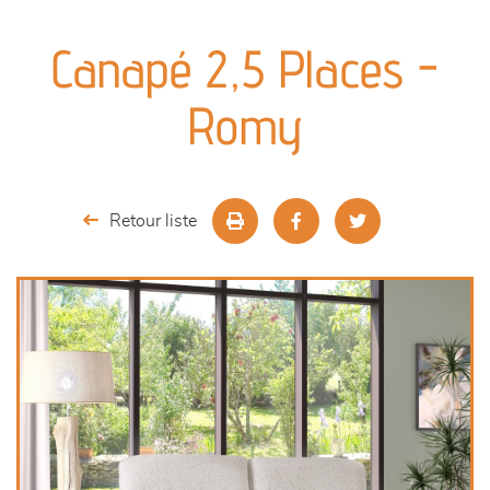
canapés et fauteuils
Canapé 2,5 Places -
séjours
Romy
meubles de complément
chambres et dressing
Retour liste
literie
décoration