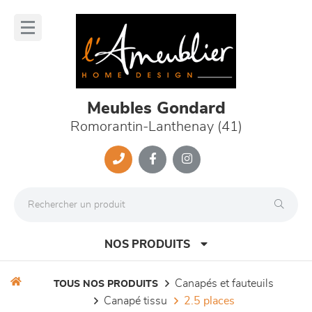
Panneau de gestion des cookies
lose
nu
Meubles Gondard
Romorantin-Lanthenay (41)
NOS PRODUITS
canapés et fauteuils
TOUS NOS PRODUITS
canapé tissu
2.5 places