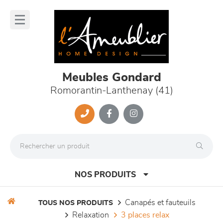
Panneau de gestion des cookies
lose
nu
Meubles Gondard
Romorantin-Lanthenay (41)
NOS PRODUITS
canapés et fauteuils
TOUS NOS PRODUITS
relaxation
3 places relax