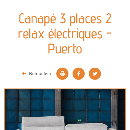
canapés et fauteuils
Canapé 3 places 2
séjours
relax électriques -
meubles de complément
Puerto
chambres et dressing
literie
Retour liste
décoration