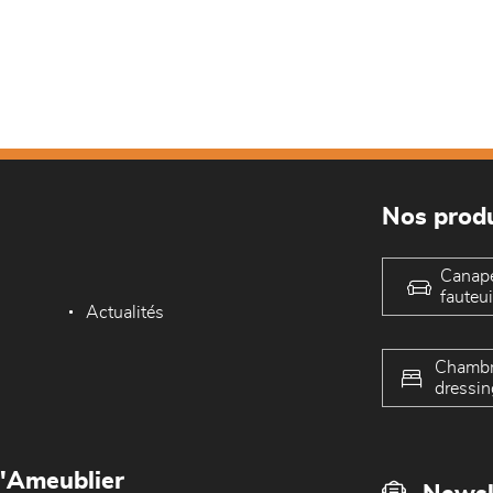
Nos produ
Canap
fauteui
Actualités
Chambr
dressin
L'Ameublier