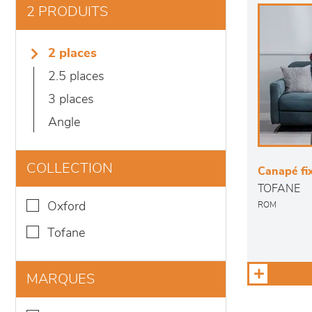
2 PRODUITS
2 places
2.5 places
3 places
angle
COLLECTION
Canapé fix
TOFANE
oxford
ROM
tofane
MARQUES