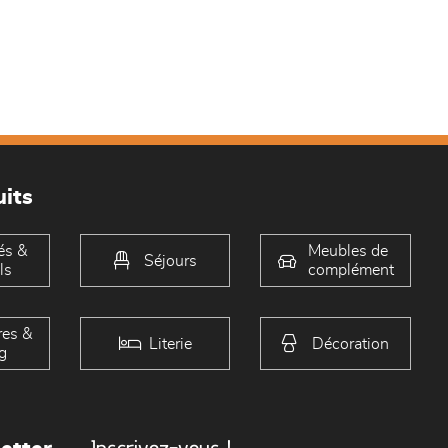
its
és &
Meubles de
Séjours
ls
complément
es &
Literie
Décoration
g