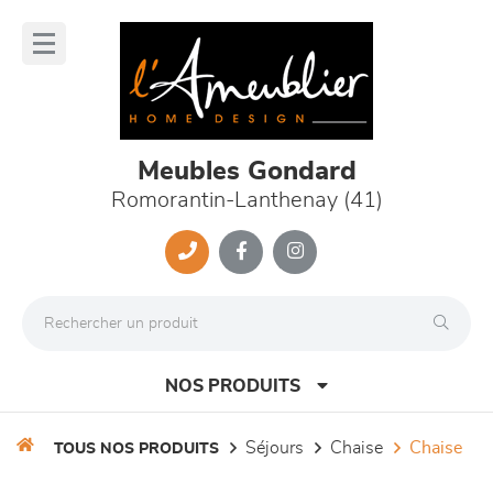
Panneau de gestion des cookies
lose
nu
Meubles Gondard
Romorantin-Lanthenay (41)
NOS PRODUITS
séjours
chaise
chaise
TOUS NOS PRODUITS