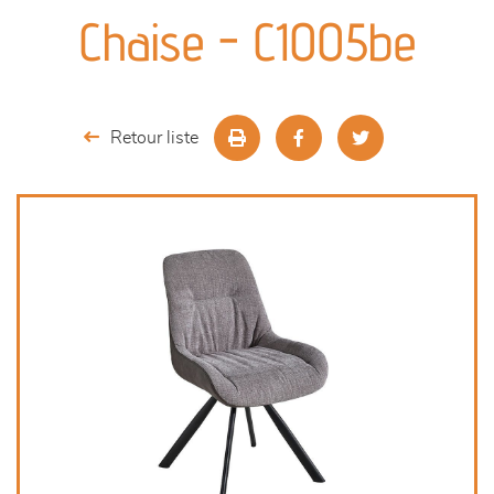
canapés et fauteuils
Chaise - C1005be
séjours
meubles de complément
Retour liste
chambres et dressing
literie
décoration