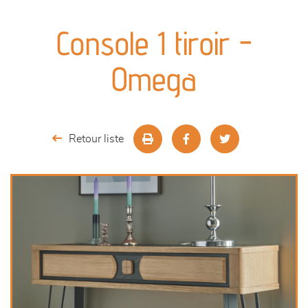
canapés et fauteuils
Console 1 tiroir -
séjours
Omega
meubles de complément
chambres et dressing
Retour liste
literie
décoration