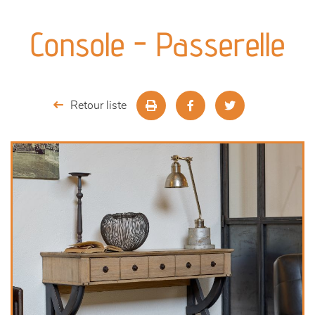
canapés et fauteuils
Console - Passerelle
séjours
meubles de complément
Retour liste
chambres et dressing
literie
décoration