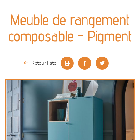
canapés et fauteuils
Meuble de rangement
séjours
composable - Pigment
meubles de complément
chambres et dressing
Retour liste
literie
décoration