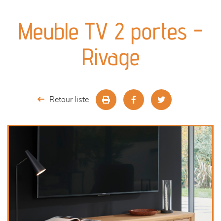
canapés et fauteuils
Meuble TV 2 portes -
séjours
Rivage
meubles de complément
chambres et dressing
Retour liste
literie
décoration