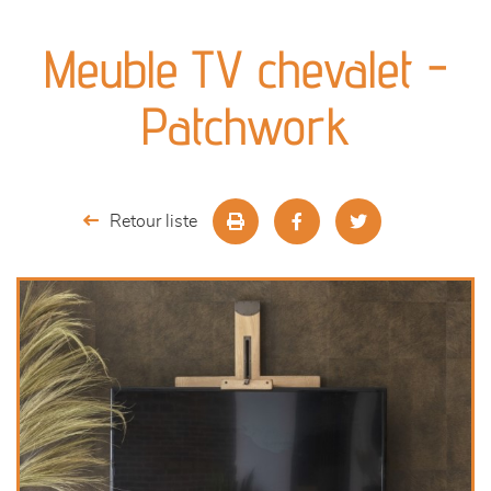
canapés et fauteuils
Meuble TV chevalet -
séjours
Patchwork
meubles de complément
chambres et dressing
Retour liste
literie
décoration