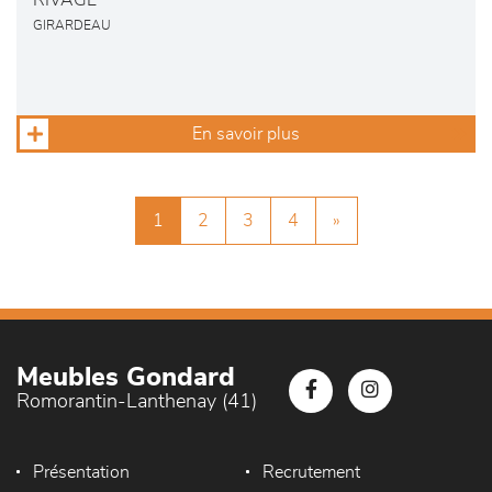
RIVAGE
GIRARDEAU
En savoir plus
1
2
3
4
»
Meubles Gondard
Romorantin-Lanthenay (41)
Présentation
Recrutement