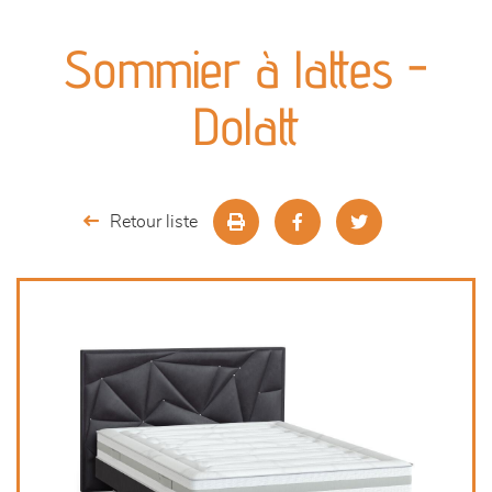
canapés et fauteuils
Sommier à lattes -
séjours
Dolatt
meubles de complément
chambres et dressing
Retour liste
literie
décoration