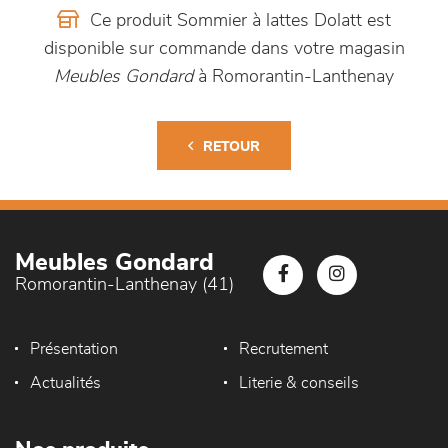
Ce produit Sommier à lattes Dolatt est
disponible sur commande dans votre magasin
Meubles Gondard
à Romorantin-Lanthenay
RETOUR
Meubles Gondard
Romorantin-Lanthenay (41)
Présentation
Recrutement
Actualités
Literie & conseils