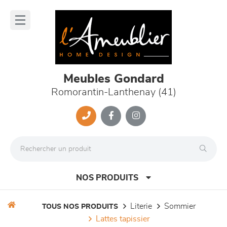
Panneau de gestion des cookies
lose
nu
Meubles Gondard
Romorantin-Lanthenay (41)
NOS PRODUITS
literie
sommier
TOUS NOS PRODUITS
lattes tapissier