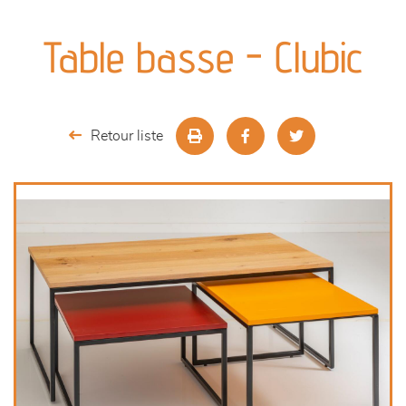
canapés et fauteuils
Table basse - Clubic
séjours
meubles de complément
Retour liste
chambres et dressing
literie
décoration