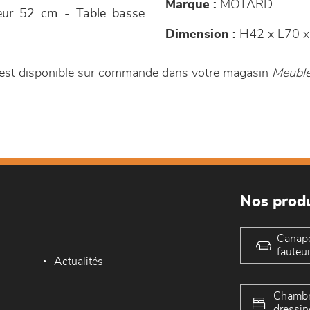
Marque :
MOTARD
eur 52 cm - Table basse
Dimension :
H42 x L70 x
 est disponible sur commande dans votre magasin
Meubl
Nos produ
Canap
fauteui
Actualités
Chambr
dressin