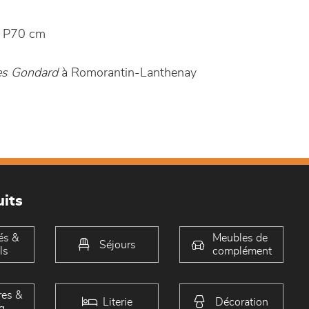
 P70 cm
es Gondard
à Romorantin-Lanthenay
its
és &
Meubles de
Séjours
ls
complément
es &
Literie
Décoration
g