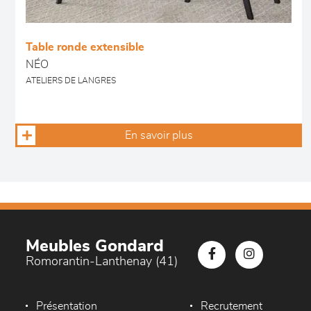
Table ronde extensible
NÉO
ATELIERS DE LANGRES
En savoir plus
Meubles Gondard
Romorantin-Lanthenay (41)
Présentation
Recrutement