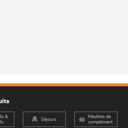
its
és &
Meubles de
Séjours
ls
complément