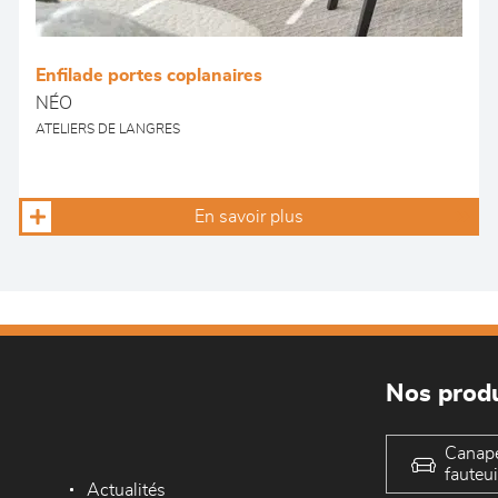
Enfilade portes coplanaires
NÉO
ATELIERS DE LANGRES
En savoir plus
Nos produ
Canap
fauteui
Actualités