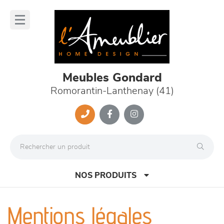
Panneau de gestion des cookies
lose
nu
Meubles Gondard
Romorantin-Lanthenay (41)
NOS PRODUITS
Mentions légales