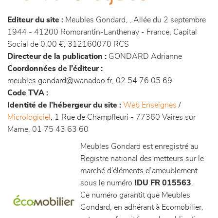
canapés et fauteuils
Editeur du site :
Meubles Gondard, , Allée du 2 septembre
séjours
1944 - 41200 Romorantin-Lanthenay - France, Capital
Social de 0,00 €, 312160070 RCS
meubles de complément
Directeur de la publication :
GONDARD Adrianne
Coordonnées de l’éditeur :
meubles.gondard@wanadoo.fr, 02 54 76 05 69
chambres et dressing
Code TVA :
Identité de l’hébergeur du site :
Web Enseignes
/
literie
Micrologiciel
, 1 Rue de Champfleuri - 77360 Vaires sur
Marne, 01 75 43 63 60
décoration
Meubles Gondard est enregistré au
Registre national des metteurs sur le
marché d’éléments d’ameublement
sous le numéro
IDU FR 015563
.
Ce numéro garantit que Meubles
Gondard, en adhérant à Ecomobilier,